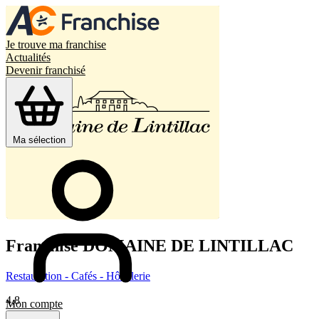
Je trouve ma franchise
Actualités
Devenir franchisé
Ma sélection
Franchise
DOMAINE DE LINTILLAC
Restauration - Cafés - Hôtellerie
4,8
Mon compte