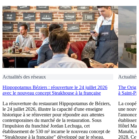
Actualités des réseaux
Actualités
Hippopotamus Béziers : réouverture le 24 juillet 2026
The Origin
avec le nouveau concept Steakhouse à la française
à Saint-Pi
La réouverture du restaurant Hippopotamus de Béziers,
La coopéra
le 24 juillet 2026, illustre la capacité d'une enseigne
une nouve
historique à se réinventer pour répondre aux attentes
l'annonce 
contemporaines du marché de la restauration. Sous
établissem
l'impulsion du franchisé Jordan Lechuga, cet
Hôtel Mana
établissement de 530 m² incarne le nouveau concept de
Manabi, rej
"Steakhouse à la française" développé par le réseau.
2028. Cett