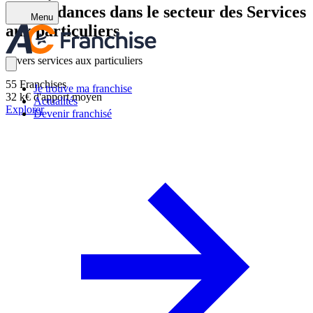
Les tendances dans le secteur des Services
Menu
aux particuliers
Divers services aux particuliers
55
Franchises
Je trouve ma franchise
32 k€
d'apport moyen
Actualités
Explorer
Devenir franchisé