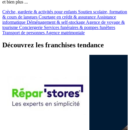
et bien plus ...
Crèche, garderie & activités pour enfants
Soutien scolaire, formation
& cours de langues
Courtage en crédit & assurance
Assistance
informatique
Déménagement & self-stockage
Agence de voyage &
tourisme
Conciergerie
Services funéraires & pompes funèbres
Transport de personnes
Agence matrimoniale
Découvrez les franchises tendance