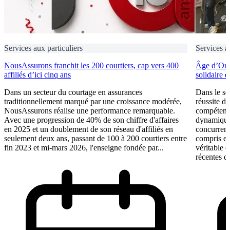
Services aux particuliers
Services a
NousAssurons franchit les 200 courtiers, cap vers 400
Âge d’Or S
affiliés d’ici cinq ans
solidaire 
Dans un secteur du courtage en assurances
Dans le se
traditionnellement marqué par une croissance modérée,
réussite d
NousAssurons réalise une performance remarquable.
compétence
Avec une progression de 40% de son chiffre d'affaires
dynamique 
en 2025 et un doublement de son réseau d'affiliés en
concurrent
seulement deux ans, passant de 100 à 200 courtiers entre
compris et 
fin 2023 et mi-mars 2026, l'enseigne fondée par...
véritable 
récentes du