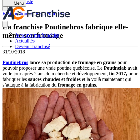
Retour à la liste
Menu
Restauration - Cafés - Hôtellerie
La franchise Poutinebros fabrique elle-
même son fromage
Je trouve ma franchise
Actualités
Devenir franchisé
31/10/2018
Poutinebros
lance sa production de fromage en grains
pour
pouvoir proposer une vraie poutine québécoise. Le
Poutinelab
avait
vu le jour après 2 ans de recherche et développement,
fin 2017,
pour
fabriquer les
sauces chaudes et froides
et la voilà maintenant qui
s’attaque à la fabrication du
fromage en grains.