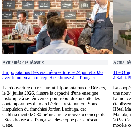
Actualités des réseaux
Actualités
Hippopotamus Béziers : réouverture le 24 juillet 2026
The Origin
avec le nouveau concept Steakhouse à la française
à Saint-Pi
La réouverture du restaurant Hippopotamus de Béziers,
La coopéra
le 24 juillet 2026, illustre la capacité d'une enseigne
une nouve
historique à se réinventer pour répondre aux attentes
l'annonce 
contemporaines du marché de la restauration. Sous
établissem
l'impulsion du franchisé Jordan Lechuga, cet
Hôtel Mana
établissement de 530 m² incarne le nouveau concept de
Manabi, rej
"Steakhouse à la française" développé par le réseau.
2028. Cett
Cette...
modèle coo