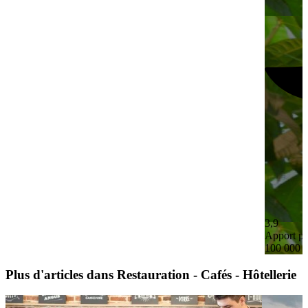
3,9
Apport pe
100 000 
Plus d'articles dans Restauration - Cafés - Hôtellerie