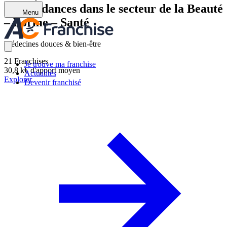
Les tendances dans le secteur de la Beauté
Menu
– Forme – Santé
Médecines douces & bien-être
21
Franchises
Je trouve ma franchise
30,8 k€
d'apport moyen
Actualités
Explorer
Devenir franchisé