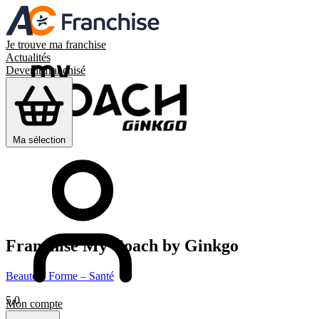
Je trouve ma franchise
Actualités
Devenir franchisé
Ma sélection
Franchise
My Coach by Ginkgo
Beauté – Forme – Santé
5,0
Mon compte