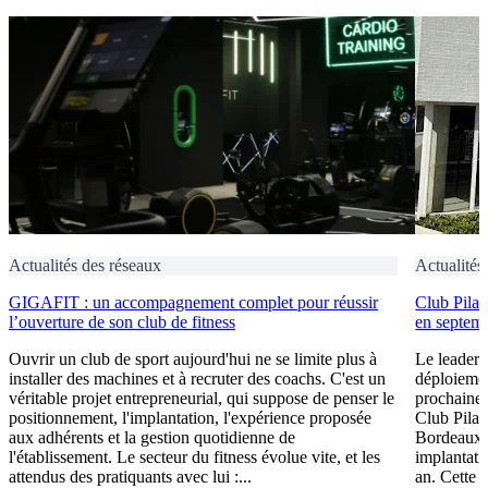
Actualités des réseaux
Actualités
GIGAFIT : un accompagnement complet pour réussir
Club Pilat
l’ouverture de son club de fitness
en septem
Ouvrir un club de sport aujourd'hui ne se limite plus à
Le leader 
installer des machines et à recruter des coachs. C'est un
déploiement
véritable projet entrepreneurial, qui suppose de penser le
prochaine 
positionnement, l'implantation, l'expérience proposée
Club Pilat
aux adhérents et la gestion quotidienne de
Bordeaux 
l'établissement. Le secteur du fitness évolue vite, et les
implantati
attendus des pratiquants avec lui :...
an. Cette 