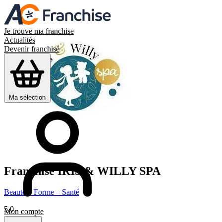
Je trouve ma franchise
Actualités
Devenir franchisé
Ma sélection
Franchise
IRIS & WILLY SPA
Beauté – Forme – Santé
5,0
Mon compte