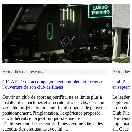
Actualités des réseaux
Actualités
GIGAFIT : un accompagnement complet pour réussir
Club Pilat
l’ouverture de son club de fitness
en septem
Ouvrir un club de sport aujourd'hui ne se limite plus à
Le leader 
installer des machines et à recruter des coachs. C'est un
déploiement
véritable projet entrepreneurial, qui suppose de penser le
prochaine 
positionnement, l'implantation, l'expérience proposée
Club Pilat
aux adhérents et la gestion quotidienne de
Bordeaux 
l'établissement. Le secteur du fitness évolue vite, et les
implantati
attendus des pratiquants avec lui :...
an. Cette 