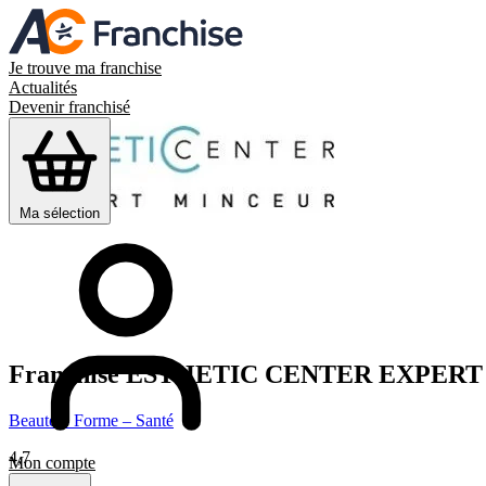
Je trouve ma franchise
Actualités
Devenir franchisé
Ma sélection
Franchise
ESTHETIC CENTER EXPERT
Beauté – Forme – Santé
4,7
Mon compte