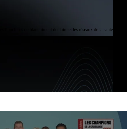
es franchises de blanchiment dentaire et les réseaux de la santé qui ne