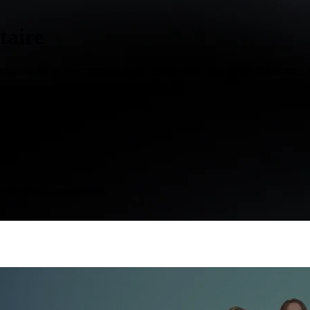
taire
 domaine médical est protégé dans l’intérêt de la population. Découvrez l
ormances et opportunités.