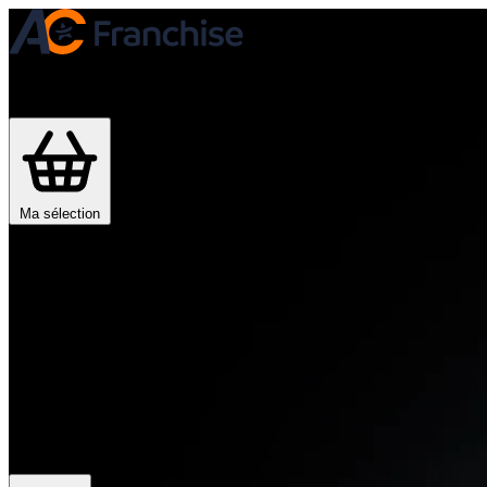
Je trouve ma franchise
Actualités
Devenir franchisé
Ma sélection
Mon compte