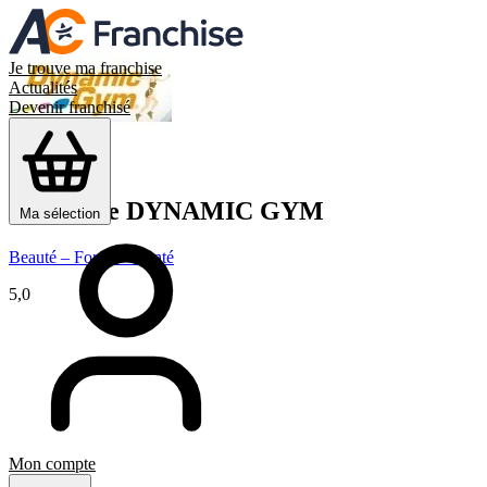
Je trouve ma franchise
Actualités
Devenir franchisé
Franchise
DYNAMIC GYM
Ma sélection
Beauté – Forme – Santé
5,0
Mon compte