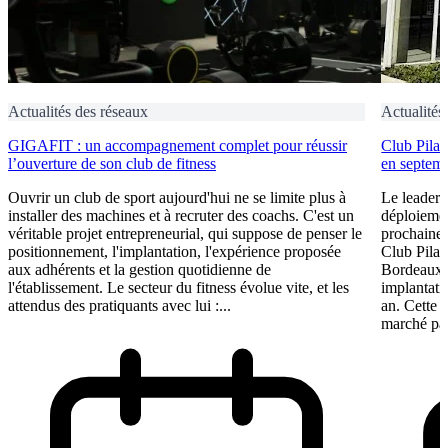
Actualités des réseaux
Actualités
GIGAFIT : un accompagnement complet pour réussir
Club Pilat
l’ouverture de son club de fitness
en septem
Ouvrir un club de sport aujourd'hui ne se limite plus à
Le leader 
installer des machines et à recruter des coachs. C'est un
déploiement
véritable projet entrepreneurial, qui suppose de penser le
prochaine 
positionnement, l'implantation, l'expérience proposée
Club Pilat
aux adhérents et la gestion quotidienne de
Bordeaux 
l'établissement. Le secteur du fitness évolue vite, et les
implantati
attendus des pratiquants avec lui :...
an. Cette 
marché par