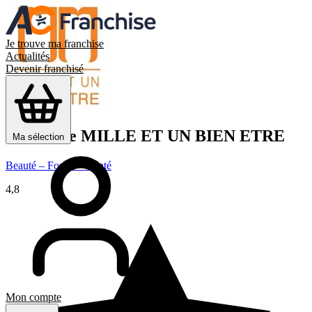
Je trouve ma franchise
Actualités
Devenir franchisé
Franchise
MILLE ET UN BIEN ETRE
Ma sélection
Beauté – Forme – Santé
4,8
Mon compte