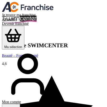
Je trouve ma franchise
Actualités
Devenir franchisé
Franchise
SWIMCENTER
Ma sélection
Beauté – Forme – Santé
4,6
Mon compte