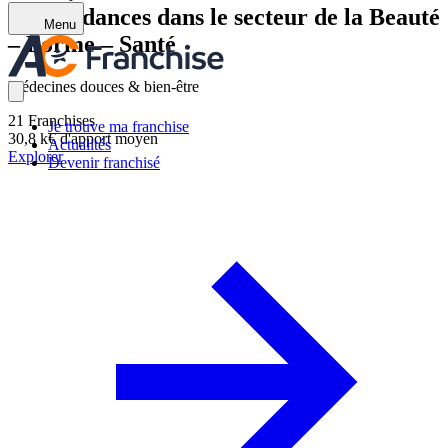
Les tendances dans le secteur de la Beauté
Menu
– Forme – Santé
Médecines douces & bien-être
21
Franchises
Je trouve ma franchise
30,8 k€
d'apport moyen
Actualités
Explorer
Devenir franchisé