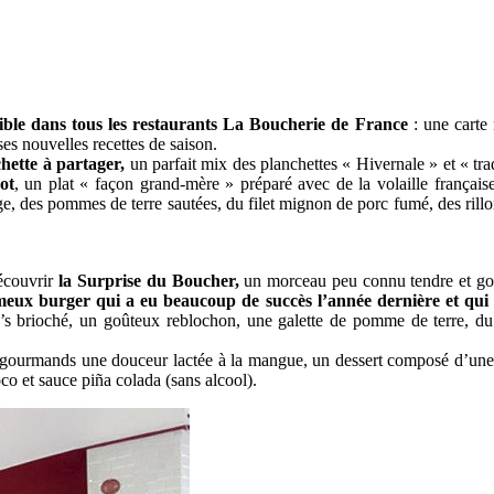
ible dans tous les restaurants La Boucherie de France
: une carte 
 ses nouvelles recettes de saison.
hette à partager,
un parfait mix des planchettes « Hivernale » et « tr
ot
, un plat « façon grand-mère » préparé avec de la volaille français
, des pommes de terre sautées, du filet mignon de porc fumé, des rillon
écouvrir
la Surprise du Boucher,
un morceau peu connu tendre et g
meux burger qui a eu beaucoup de succès l’année dernière et qui 
s brioché, un goûteux reblochon, une galette de pomme de terre, du
lus gourmands une douceur lactée à la mangue, un dessert composé d’u
co et sauce piña colada (sans alcool).