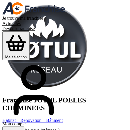
Je trouve ma franchise
Actualités
Devenir franchisé
Ma sélection
Franchise
JOTUL POELES
CHEMINEES
Habitat – Rénovation – Bâtiment
Mon compte