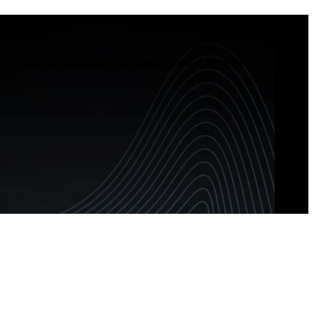
ar son sens du commerce et du contact client et les moyennes surfaces
.