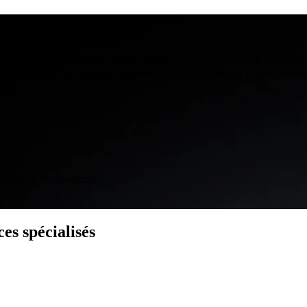
s
es boutiques franchisées comme les fleuristes où le franchisé excelle p
u l’animalerie où il faut un profil franchisé plus manager et gestionnaire
ormances et opportunités.
es spécialisés