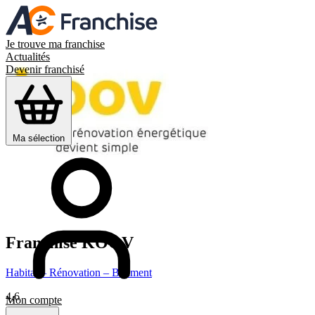
Je trouve ma franchise
Actualités
Devenir franchisé
Ma sélection
Franchise
KOOV
Habitat – Rénovation – Bâtiment
4,6
Mon compte