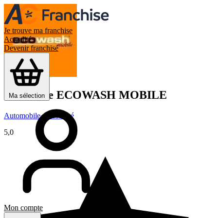
Je trouve ma franchise
Actualités
Devenir franchisé
Franchise
ECOWASH MOBILE
Ma sélection
Automobile – Mobilité
5,0
Mon compte