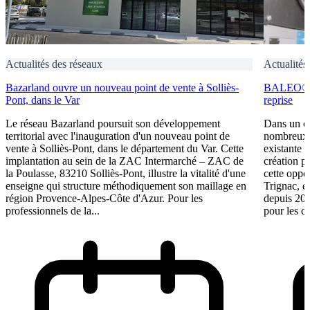
Actualités des réseaux
Actualités
Bazarland ouvre un nouveau point de vente à Solliès-
BALEO® Tr
Pont, dans le Var
reprise
Le réseau Bazarland poursuit son développement
Dans un c
territorial avec l'inauguration d'un nouveau point de
nombreux e
vente à Solliès-Pont, dans le département du Var. Cette
existante 
implantation au sein de la ZAC Intermarché – ZAC de
création p
la Poulasse, 83210 Solliès-Pont, illustre la vitalité d'une
cette oppo
enseigne qui structure méthodiquement son maillage en
Trignac, e
région Provence-Alpes-Côte d'Azur. Pour les
depuis 201
professionnels de la...
pour les ca