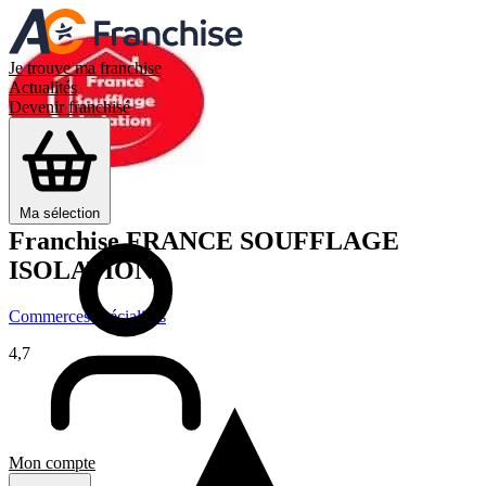
Je trouve ma franchise
Actualités
Devenir franchisé
Ma sélection
Franchise
FRANCE SOUFFLAGE
ISOLATION
Commerces spécialisés
4,7
Mon compte