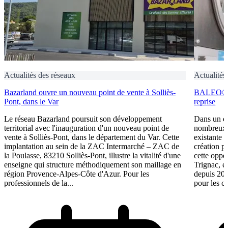
Actualités des réseaux
Actualités
Bazarland ouvre un nouveau point de vente à Solliès-
BALEO® Tr
Pont, dans le Var
reprise
Le réseau Bazarland poursuit son développement
Dans un c
territorial avec l'inauguration d'un nouveau point de
nombreux e
vente à Solliès-Pont, dans le département du Var. Cette
existante 
implantation au sein de la ZAC Intermarché – ZAC de
création p
la Poulasse, 83210 Solliès-Pont, illustre la vitalité d'une
cette oppo
enseigne qui structure méthodiquement son maillage en
Trignac, e
région Provence-Alpes-Côte d'Azur. Pour les
depuis 201
professionnels de la...
pour les ca