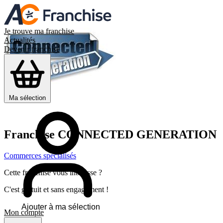
Je trouve ma franchise
Actualités
Devenir franchisé
Ma sélection
Franchise
CONNECTED GENERATION
Commerces spécialisés
Cette franchise vous intéresse ?
C'est gratuit et sans engagement !
Ajouter à ma sélection
Mon compte