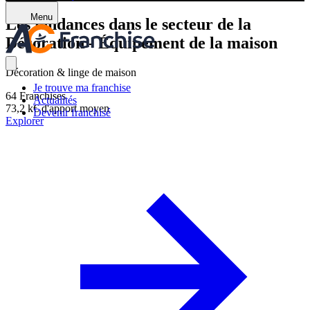
Menu
Les tendances dans le secteur de la
Décoration - Équipement de la maison
Décoration & linge de maison
Je trouve ma franchise
64
Franchises
Actualités
73,2 k€
d'apport moyen
Devenir franchisé
Explorer