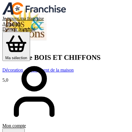
Je trouve ma franchise
Actualités
Devenir franchisé
Franchise
BOIS ET CHIFFONS
Ma sélection
Décoration - Équipement de la maison
5,0
Mon compte