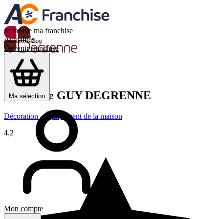
Je trouve ma franchise
Actualités
Devenir franchisé
Franchise
GUY DEGRENNE
Ma sélection
Décoration - Équipement de la maison
4,2
Mon compte