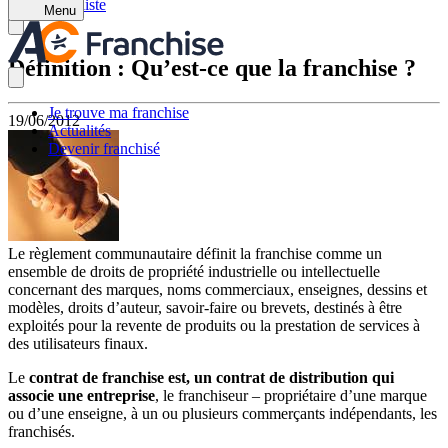
Retour à la liste
Menu
Définition : Qu’est-ce que la franchise ?
Je trouve ma franchise
19/06/2012
Actualités
Devenir franchisé
Le règlement communautaire définit la franchise comme un
ensemble de droits de propriété industrielle ou intellectuelle
concernant des marques, noms commerciaux, enseignes, dessins et
modèles, droits d’auteur, savoir-faire ou brevets, destinés à être
exploités pour la revente de produits ou la prestation de services à
des utilisateurs finaux.
Le
contrat de franchise est, un contrat de distribution qui
associe une entreprise
, le franchiseur – propriétaire d’une marque
ou d’une enseigne, à un ou plusieurs commerçants indépendants, les
franchisés.