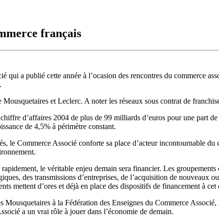
mmerce français
 qui a publié cette année à l’ocasion des rencontres du commerce asso
.
squetaires et Leclerc. A noter les réseaux sous contrat de franchise s
 chiffre d’affaires 2004 de plus de 99 milliards d’euros pour une part
roissance de 4,5% à périmètre constant.
otés, le Commerce Associé conforte sa place d’acteur incontournable du
vironnement.
apidement, le véritable enjeu demain sera financier. Les groupements d
iques, des transmissions d’entreprises, de l’acquisition de nouveaux o
nts mettent d’ores et déjà en place des dispositifs de financement à cet e
s Mousquetaires à la Fédération des Enseignes du Commerce Associé, re
ssocié a un vrai rôle à jouer dans l’économie de demain.