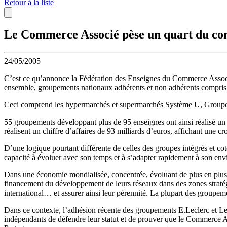
Retour à la liste
Le Commerce Associé pèse un quart du co
24/05/2005
C’est ce qu’annonce la Fédération des Enseignes du Commerce Associé
ensemble, groupements nationaux adhérents et non adhérents compris
Ceci comprend les hypermarchés et supermarchés Système U, Groupe Mou
55 groupements développant plus de 95 enseignes ont ainsi réalisé un
réalisent un chiffre d’affaires de 93 milliards d’euros, affichant une c
D’une logique pourtant différente de celles des groupes intégrés et c
capacité à évoluer avec son temps et à s’adapter rapidement à son en
Dans une économie mondialisée, concentrée, évoluant de plus en plus r
financement du développement de leurs réseaux dans des zones stratég
international… et assurer ainsi leur pérennité. La plupart des groupeme
Dans ce contexte, l’adhésion récente des groupements E.Leclerc et Le
indépendants de défendre leur statut et de prouver que le Commerce A