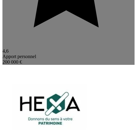
4,6
Apport personnel
200 000 €