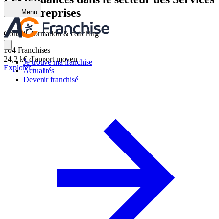
aux entreprises
Menu
Conseil, formation & coaching
104
Franchises
24,2 k€
d'apport moyen
Je trouve ma franchise
Explorer
Actualités
Devenir franchisé