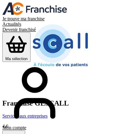
Je trouve ma franchise
Actualités
Devenir franchisé
Ma sélection
Franchise
GESCALL
Services aux entreprises
4,6
Mon compte