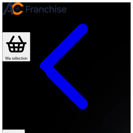
Je trouve ma franchise
Actualités
Devenir franchisé
Ma sélection
Mon compte