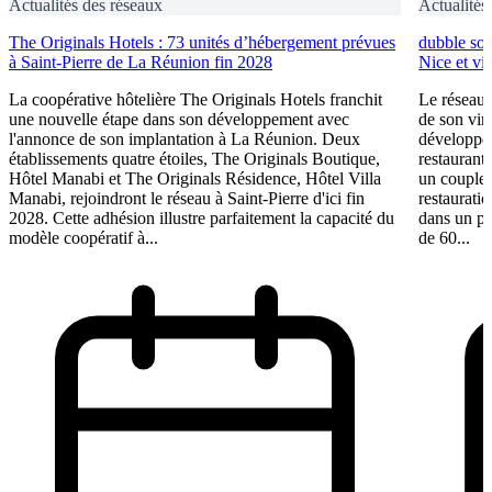
Actualités des réseaux
Actualités
The Originals Hotels : 73 unités d’hébergement prévues
dubble sou
à Saint-Pierre de La Réunion fin 2028
Nice et vi
La coopérative hôtelière The Originals Hotels franchit
Le réseau 
une nouvelle étape dans son développement avec
de son vin
l'annonce de son implantation à La Réunion. Deux
développem
établissements quatre étoiles, The Originals Boutique,
restaurant 
Hôtel Manabi et The Originals Résidence, Hôtel Villa
un couple 
Manabi, rejoindront le réseau à Saint-Pierre d'ici fin
restauratio
2028. Cette adhésion illustre parfaitement la capacité du
dans un pl
modèle coopératif à...
de 60...