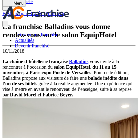
Retour à la liste
Menu
Restauration - Cafés - Hôtellerie
La franchise Balladins vous donne
rendez-vous sur le salon EquipHotel
Je trouve ma franchise
Actualités
Devenir franchisé
10/11/2018
La chaîne d’hôtellerie française
Balladins
vous invite à la
rencontrer à l’occasion du
salon EquipHotel, du 11 au 15
novembre, à Paris expo Porte de Versailles
. Pour cette édition,
Balladins propose aux visiteurs de faire une
balade inédite dans
l’un de ses hôtels
grâce à la réalité augmentée. Une expérience qui
vise à mettre en avant le renouveau de l’enseigne, suite à sa reprise
par
David Morel et Fabrice Beyer.