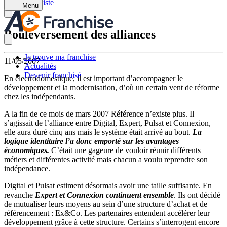
Retour à la liste
Menu
Bouleversement des alliances
Je trouve ma franchise
11/05/2007
Actualités
Devenir franchisé
En électrodomestique, il est important d’accompagner le
développement et la modernisation, d’où un certain vent de réforme
chez les indépendants.
A la fin de ce mois de mars 2007 Référence n’existe plus. Il
s’agissait de l’alliance entre Digital, Expert, Pulsat et Connexion,
elle aura duré cinq ans mais le système était arrivé au bout.
La
logique identitaire l’a donc emporté sur les avantages
économiques.
C’était une gageure de vouloir réunir différents
métiers et différentes activité mais chacun a voulu reprendre son
indépendance.
Digital et Pulsat estiment désormais avoir une taille suffisante. En
revanche
Expert et Connexion continuent ensemble
. Ils ont décidé
de mutualiser leurs moyens au sein d’une structure d’achat et de
référencement : Ex&Co. Les partenaires entendent accélérer leur
développement grâce à cette structure. Certains s’interrogent encore