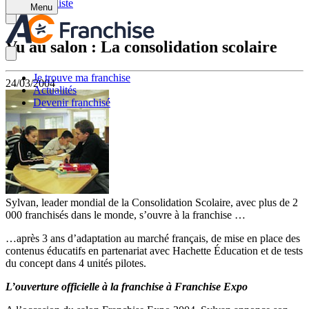
Retour à la liste
Menu
Vu au salon : La consolidation scolaire
Je trouve ma franchise
24/03/2004
Actualités
Devenir franchisé
Sylvan, leader mondial de la Consolidation Scolaire, avec plus de 2
000 franchisés dans le monde, s’ouvre à la franchise …
…après 3 ans d’adaptation au marché français, de mise en place des
contenus éducatifs en partenariat avec Hachette Éducation et de tests
du concept dans 4 unités pilotes.
L’ouverture officielle à la franchise à Franchise Expo