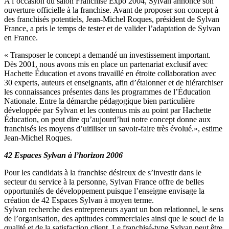
A l’occasion du salon Franchise Expo 2004, Sylvan annonce son
ouverture officielle à la franchise. Avant de proposer son concept à
des franchisés potentiels, Jean-Michel Roques, président de Sylvan
France, a pris le temps de tester et de valider l’adaptation de Sylvan
en France.
« Transposer le concept a demandé un investissement important.
Dès 2001, nous avons mis en place un partenariat exclusif avec
Hachette Éducation et avons travaillé en étroite collaboration avec
30 experts, auteurs et enseignants, afin d’étalonner et de hiérarchiser
les connaissances présentes dans les programmes de l’Éducation
Nationale. Entre la démarche pédagogique bien particulière
développée par Sylvan et les contenus mis au point par Hachette
Éducation, on peut dire qu’aujourd’hui notre concept donne aux
franchisés les moyens d’uitiliser un savoir-faire très évolué.», estime
Jean-Michel Roques.
42 Espaces Sylvan à l’horizon 2006
Pour les candidats à la franchise désireux de s’investir dans le
secteur du service à la personne, Sylvan France offre de belles
opportunités de développement puisque l’enseigne envisage la
création de 42 Espaces Sylvan à moyen terme.
Sylvan recherche des entrepreneurs ayant un bon relationnel, le sens
de l’organisation, des aptitudes commerciales ainsi que le souci de la
qualité et de la satisfaction client. Le franchisé-type Sylvan peut être