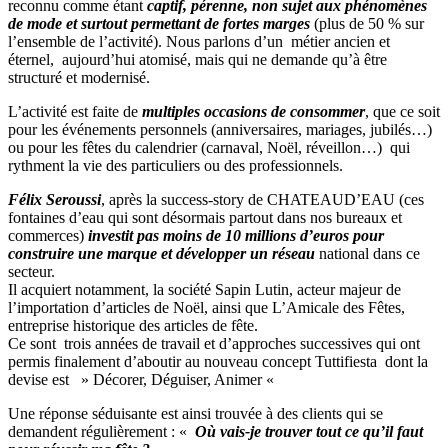
reconnu comme étant
captif, pérenne, non sujet aux phénomènes
de mode et surtout permettant de fortes marges
(plus de 50 % sur
l’ensemble de l’activité). Nous parlons d’un métier ancien et
éternel, aujourd’hui atomisé, mais qui ne demande qu’à être
structuré et modernisé.
L’activité est faite de
multiples occasions de consommer
, que ce soit
pour les événements personnels (anniversaires, mariages, jubilés…)
ou pour les fêtes du calendrier (carnaval, Noël, réveillon…) qui
rythment la vie des particuliers ou des professionnels.
Félix Seroussi
, après la success-story de CHATEAUD’EAU (ces
fontaines d’eau qui sont désormais partout dans nos bureaux et
commerces)
investit pas moins de 10 millions d’euros pour
construire une marque et développer un réseau
national dans ce
secteur.
Il acquiert notamment, la société Sapin Lutin, acteur majeur de
l’importation d’articles de Noël, ainsi que L’Amicale des Fêtes,
entreprise historique des articles de fête.
Ce sont trois années de travail et d’approches successives qui ont
permis finalement d’aboutir au nouveau concept Tuttifiesta dont la
devise est » Décorer, Déguiser, Animer «
Une réponse séduisante est ainsi trouvée à des clients qui se
demandent régulièrement : «
Où vais-je trouver tout ce qu’il faut