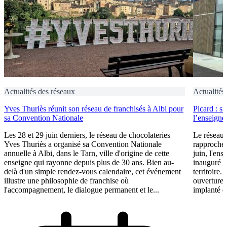
Actualités des réseaux
Actualités
Yves Thuriès réunit son réseau de franchisés à Albi pour
Picard : s
sa Convention Nationale
l’enseigne 
Les 28 et 29 juin derniers, le réseau de chocolateries
Le réseau 
Yves Thuriès a organisé sa Convention Nationale
rapproche 
annuelle à Albi, dans le Tarn, ville d'origine de cette
juin, l'ens
enseigne qui rayonne depuis plus de 30 ans. Bien au-
inauguré s
delà d'un simple rendez-vous calendaire, cet événement
territoire.
illustre une philosophie de franchise où
ouvertures
l'accompagnement, le dialogue permanent et le...
implanté e