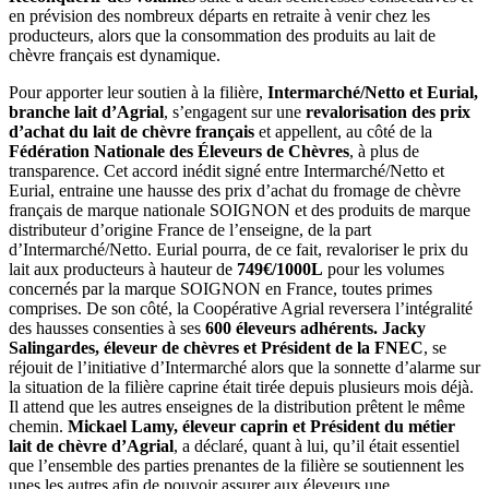
en prévision des nombreux départs en retraite à venir chez les
producteurs, alors que la consommation des produits au lait de
chèvre français est dynamique.
Pour apporter leur soutien à la filière,
Intermarché/Netto et Eurial,
branche lait d’Agrial
, s’engagent sur une
revalorisation des prix
d’achat du lait de chèvre français
et appellent, au côté de la
Fédération Nationale des Éleveurs de Chèvres
, à plus de
transparence. Cet accord inédit signé entre Intermarché/Netto et
Eurial, entraine une hausse des prix d’achat du fromage de chèvre
français de marque nationale SOIGNON et des produits de marque
distributeur d’origine France de l’enseigne, de la part
d’Intermarché/Netto. Eurial pourra, de ce fait, revaloriser le prix du
lait aux producteurs à hauteur de
749€/1000L
pour les volumes
concernés par la marque SOIGNON en France, toutes primes
comprises. De son côté, la Coopérative Agrial reversera l’intégralité
des hausses consenties à ses
600 éleveurs adhérents.
Jacky
Salingardes, éleveur de chèvres et Président de la FNEC
, se
réjouit de l’initiative d’Intermarché alors que la sonnette d’alarme sur
la situation de la filière caprine était tirée depuis plusieurs mois déjà.
Il attend que les autres enseignes de la distribution prêtent le même
chemin.
Mickael Lamy, éleveur caprin et Président du métier
lait de chèvre d’Agrial
, a déclaré, quant à lui, qu’il était essentiel
que l’ensemble des parties prenantes de la filière se soutiennent les
unes les autres afin de pouvoir assurer aux éleveurs une