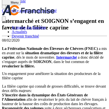
Retour à la liste
Menu
Commerce alimentaire de proximité
Intermarché et SOIGNON s’engagent en
faveur de la filière caprine
Je trouve ma franchise
Actualités
Devenir franchisé
08/02/2020
La Fédération Nationale des Éleveurs de Chèvres (FNEC)
a mis
en avant sur la
situation dramatique des éleveurs et de la filière
caprine
, dès le mois de novembre.
Intermarché
a donc décidé de
s’engager auprès de
SOIGNON
, dans le but commun de
revaloriser la filière.
Un engagement pour améliorer la situation des producteurs de la
filière caprine
La filière caprine qui connaît de grosses difficultés, se trouve devant
deux défis majeurs:
S’inscrire dans la dynamique des États Généraux de
l’Alimentation
afin de revaloriser le prix du lait de chèvre français à
hauteur de la hausse des coûts de production dans les élevages.
Reconquérir des volumes
suite à deux sécheresses consécutives et