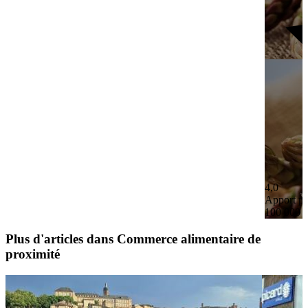
4,0
Apport pe
100 000 
Plus d'articles dans Commerce alimentaire de
proximité