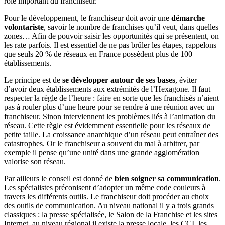
rôle important du franchiseur.
Pour le développement, le franchiseur doit avoir une
démarche
volontariste
, savoir le nombre de franchises qu’il veut, dans quelles
zones… Afin de pouvoir saisir les opportunités qui se présentent, on
les rate parfois. Il est essentiel de ne pas brûler les étapes, rappelons
que seuls 20 % de réseaux en France possèdent plus de 100
établissements.
Le principe est de
se développer autour de ses bases
, éviter
d’avoir deux établissements aux extrémités de l’Hexagone. Il faut
respecter la règle de l’heure : faire en sorte que les franchisés n’aient
pas à rouler plus d’une heure pour se rendre à une réunion avec un
franchiseur. Sinon interviennent les problèmes liés à l’animation du
réseau. Cette règle est évidemment essentielle pour les réseaux de
petite taille. La croissance anarchique d’un réseau peut entraîner des
catastrophes. Or le franchiseur a souvent du mal à arbitrer, par
exemple il pense qu’une unité dans une grande agglomération
valorise son réseau.
Par ailleurs le conseil est donné de
bien soigner sa communication
.
Les spécialistes préconisent d’adopter un même code couleurs à
travers les différents outils. Le franchiseur doit procéder au choix
des outils de communication. Au niveau national il y a trois grands
classiques : la presse spécialisée, le Salon de la Franchise et les sites
Internet, au niveau régional il existe la presse locale, les CCI, les