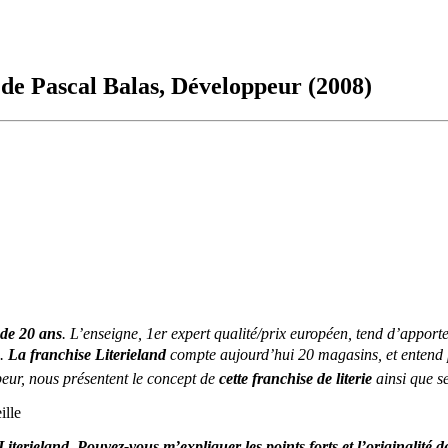
 de Pascal Balas, Développeur (2008)
s de 20 ans
. L’enseigne, 1er expert qualité/prix européen, tend d’apport
.
La franchise
Literieland
compte aujourd’hui 20 magasins, et entend 
eur, nous présentent le concept de
cette franchise de literie
ainsi que s
ille
terieland. Pouvez-vous m’expliquer les points forts et l’originalité d