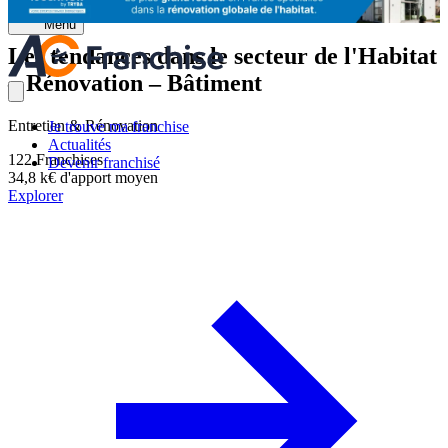
Menu
Les tendances dans le secteur de l'Habitat
– Rénovation – Bâtiment
Entretien & Rénovation
Je trouve ma franchise
Actualités
122
Franchises
Devenir franchisé
34,8 k€
d'apport moyen
Explorer