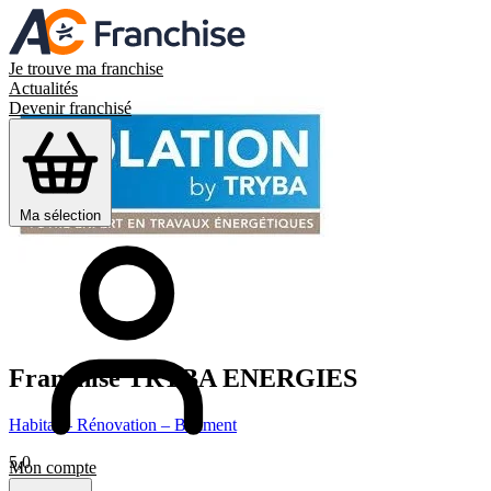
Je trouve ma franchise
Actualités
Devenir franchisé
Ma sélection
Franchise
TRYBA ENERGIES
Habitat – Rénovation – Bâtiment
5,0
Mon compte