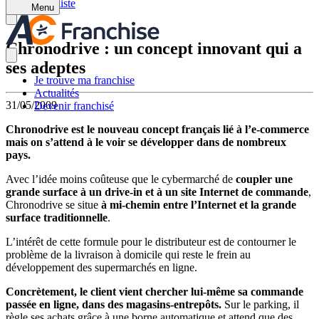
Retour à la liste
Menu
Chronodrive : un concept innovant qui a
ses adeptes
Je trouve ma franchise
Actualités
31/05/2009
Devenir franchisé
Chronodrive est le nouveau concept français lié à l’e-commerce
mais on s’attend à le voir se développer dans de nombreux
pays.
Avec l’idée moins coûteuse que le cybermarché de
coupler une
grande surface à un drive-in et à un site Internet de commande
,
Chronodrive se situe
à mi-chemin entre l’Internet et la grande
surface traditionnelle
.
L’intérêt de cette formule pour le distributeur est de contourner le
problème de la livraison à domicile qui reste le frein au
développement des supermarchés en ligne.
Concrètement, le client vient chercher lui-même sa commande
passée en ligne, dans des magasins-entrepôts.
Sur le parking, il
règle ses achats grâce à une borne automatique et attend que des