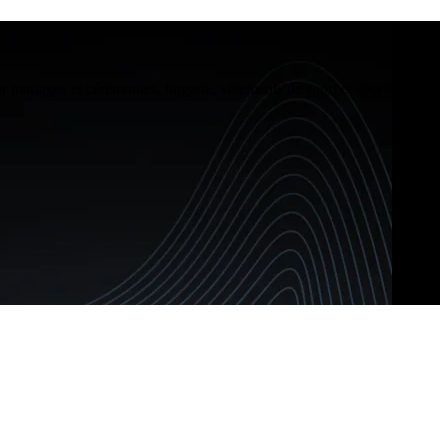
r mariages et cérémonies, lingerie, vêtements de sport et sportswear