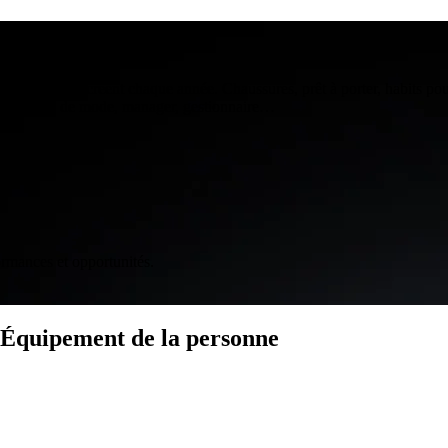
e la personne
 concepts se créent chaque année. Chaussures, prêt à porter, habits pou
 soyez férus de mode, manager, gestionnaire…
ormances et opportunités.
- Équipement de la personne