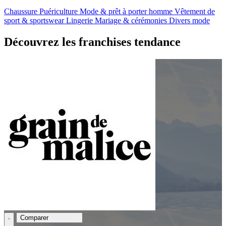
Chaussure
Puériculture
Mode & prêt à porter homme
Vêtement de
sport & sportswear
Lingerie
Mariage & cérémonies
Divers mode
Découvrez les franchises tendance
Comparer