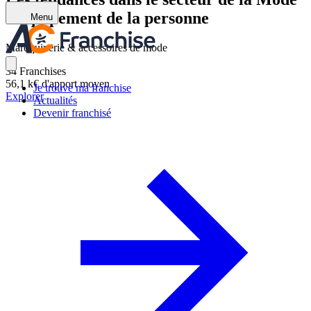
- Équipement de la personne
Menu
Maroquinerie & accessoires de mode
34
Franchises
56,1 k€
d'apport moyen
Je trouve ma franchise
Explorer
Actualités
Devenir franchisé