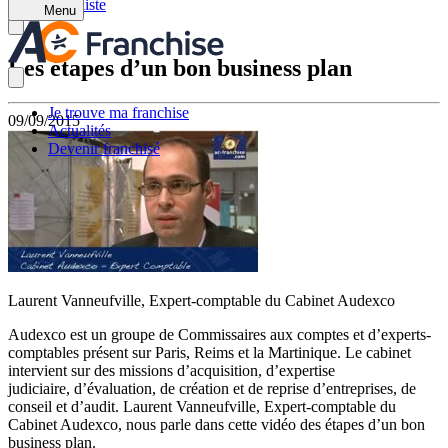
Retour à la liste
Menu
Les étapes d’un bon business plan
Je trouve ma franchise
09/09/2015
Actualités
Devenir franchisé
Laurent Vanneufville, Expert-comptable du Cabinet Audexco
Audexco est un groupe de Commissaires aux comptes et d’experts-
comptables présent sur Paris, Reims et la Martinique. Le cabinet
intervient sur des missions d’acquisition, d’expertise
judiciaire, d’évaluation, de création et de reprise d’entreprises, de
conseil et d’audit. Laurent Vanneufville, Expert-comptable du
Cabinet Audexco, nous parle dans cette vidéo des étapes d’un bon
business plan.