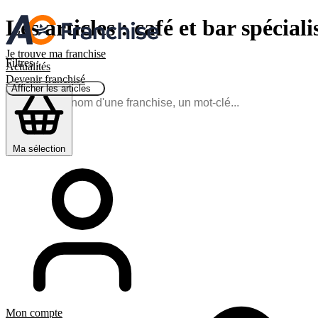
Les articles : café et bar spéciali
Je trouve ma franchise
Filtres :
Actualités
Devenir franchisé
Afficher les articles
Ma sélection
Mon compte