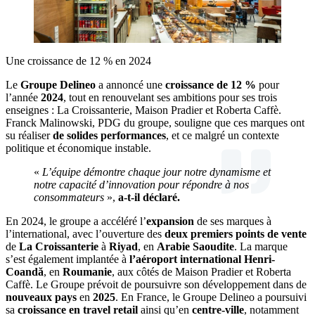
Une croissance de 12 % en 2024
Le
Groupe Delineo
a annoncé une
croissance de 12 %
pour
l’année
2024
, tout en renouvelant ses ambitions pour ses trois
enseignes : La Croissanterie, Maison Pradier et Roberta Caffè.
Franck Malinowski, PDG du groupe, souligne que ces marques ont
su réaliser
de solides performances
, et ce malgré un contexte
politique et économique instable.
«
L’équipe démontre chaque jour notre dynamisme et
notre capacité d’innovation pour répondre à nos
consommateurs
»,
a-t-il déclaré.
En 2024, le groupe a accéléré l’
expansion
de ses marques à
l’international, avec l’ouverture des
deux premiers points de vente
de
La Croissanterie
à
Riyad
, en
Arabie Saoudite
. La marque
s’est également implantée à
l’aéroport international Henri-
Coandă
, en
Roumanie
, aux côtés de Maison Pradier et Roberta
Caffè. Le Groupe prévoit de poursuivre son développement dans de
nouveaux pays
en
2025
. En France, le Groupe Delineo a poursuivi
sa
croissance en travel retail
ainsi qu’en
centre-ville
, notamment