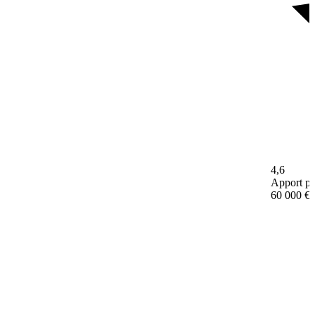
4,6
Apport pe
60 000 €