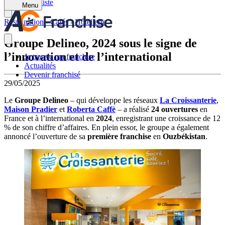
Retour à la liste
Menu
Restauration - Cafés - Hôtellerie
Groupe Delineo, 2024 sous le signe de
l’innovation et de l’international
Je trouve ma franchise
Actualités
Devenir franchisé
29/05/2025
Le
Groupe Delineo
– qui développe les réseaux
La Croissanterie
,
Maison Pradier
et
Roberta Caffè
– a réalisé
24 ouvertures
en
France et à l’international en
2024
, enregistrant une croissance de 12
% de son chiffre d’affaires. En plein essor, le groupe a également
annoncé l’ouverture de sa
première franchise
en
Ouzbékistan
.