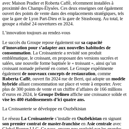
avec Maison Pradier et Roberta Caffè, récemment installées à
proximité des Champs-Élysées. Ces deux enseignes ont également
ouvert des points de vente dans des emplacements stratégiques, tels
que la gare de Lyon Part-Dieu et la gare de Strasbourg. Au total, le
groupe a réalisé 24 ouvertures en 2024.
L’innovation toujours au rendez-vous
Le succès du Groupe repose également sur
sa capacité
d’innovation pour s’adapter aux nouvelles habitudes de
consommation
. La Croissanterie a revisité son produit
emblématique, le croissant, en proposant des versions sucrées et
salées, une nouvelle forme baptisée le « troissant », ainsi qu’un
croissant nomade présenté en cornet. Le Groupe expérimente
également
de nouveaux concepts de restauration
, comme
Roberta Caffè
, ouvert fin 2024 rue de Berri, qui adopte un
modèle
hybride
alliant consommation sur place et vente à emporter. Avec
plus de 300 points de vente et un chiffre d’affaires de 166 millions
d’euros en 2024, le
Groupe Delineo
affiche une croissance solide et
vise les 400 établissements d’ici quatre ans.
La Croissanterie se développe en Ouzbékistan
Le réseau
La Croissanterie
s’installe en
Ouzbékistan
en signant
son premier contrat de master-franchise
en
Asie centrale
avec
Global Burger LLC. Ce pays, encore peu exploité par les grandes