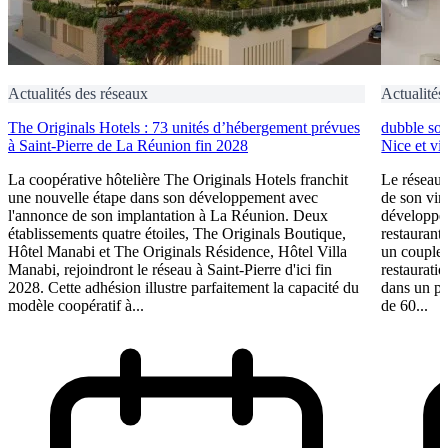
Actualités des réseaux
Actualités
The Originals Hotels : 73 unités d’hébergement prévues
dubble sou
à Saint-Pierre de La Réunion fin 2028
Nice et vi
La coopérative hôtelière The Originals Hotels franchit
Le réseau 
une nouvelle étape dans son développement avec
de son vin
l'annonce de son implantation à La Réunion. Deux
développem
établissements quatre étoiles, The Originals Boutique,
restaurant 
Hôtel Manabi et The Originals Résidence, Hôtel Villa
un couple 
Manabi, rejoindront le réseau à Saint-Pierre d'ici fin
restauratio
2028. Cette adhésion illustre parfaitement la capacité du
dans un pl
modèle coopératif à...
de 60...