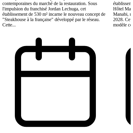
contemporaines du marché de la restauration. Sous
établissem
l'impulsion du franchisé Jordan Lechuga, cet
Hôtel Mana
établissement de 530 m² incarne le nouveau concept de
Manabi, rej
"Steakhouse à la française" développé par le réseau.
2028. Cett
Cette...
modèle coo