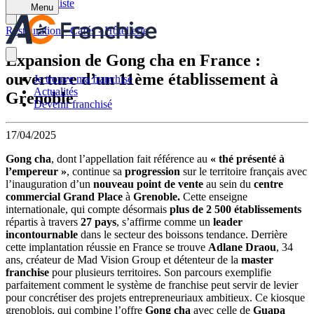
Retour à la liste
Menu
Restauration - Cafés - Hôtellerie
Expansion de Gong cha en France :
ouverture d’un 11ème établissement à
Je trouve ma franchise
Actualités
Grenoble
Devenir franchisé
17/04/2025
Gong cha
, dont l’appellation fait référence au
« thé présenté à
l’empereur »
, continue sa
progression
sur le territoire français avec
l’inauguration d’un
nouveau point de vente
au sein du
centre
commercial Grand Place
à
Grenoble.
Cette enseigne
internationale, qui compte désormais
plus de 2 500 établissements
répartis à travers
27 pays
, s’affirme comme un
leader
incontournable
dans le secteur des boissons tendance. Derrière
cette implantation réussie en France se trouve
Adlane Draou
, 34
ans, créateur de Mad Vision Group et détenteur de la
master
franchise
pour plusieurs territoires. Son parcours exemplifie
parfaitement comment le système de franchise peut servir de levier
pour concrétiser des projets entrepreneuriaux ambitieux. Ce kiosque
grenoblois, qui combine l’offre
Gong cha
avec celle de
Guapa