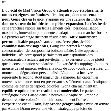
tea
L’objectif de Mad Vision Group d’
atteindre 500 établissements
toutes enseignes confondues
d’ici cinq ans, dont
une centaine
pour Gong cha
en France, s’appuie sur une stratégie distinctive
dans un secteur du
bubble tea
en
pleine expansion
. La réussite de
cette franchise repose sur trois éléments clés : personnalisation
maximale, innovation permanente et adaptation aux marchés locaux.
Le premier avantage distinctif réside dans l’
offre hautement
personnalisable
proposée aux clients. Avec
plus de 600
combinaisons envisageables
, Gong cha permet à chaque
consommateur de composer sa boisson idéale. Cette approche
individualisée correspond parfaitement aux aspirations des
consommateurs actuels qui privilégient l’expérience unique plutôt
que la consommation standardisée. La variété des toppings (bubbles,
mousse de lait maison, gelées à la noix de coco) contribue à créer un
moment de dégustation personnalisé. L’aptitude à
innover
représente le second atout majeur de la marque. En captant les
nouvelles tendances tout en préservant ses éléments caractéristiques
comme les perles de tapioca colorées, Gong cha maintient
un
équilibre optimal entre tradition et modernité
. Le partenariat
stratégique avec Guapa dans le nouveau kiosque de Grenoble
démontre cette volonté d’enrichir constamment l’offre et
l’expérience client. Enfin, l’
approche géographique
mise en œuvre
par Adlane Draou révèle une vision stratégique précise du