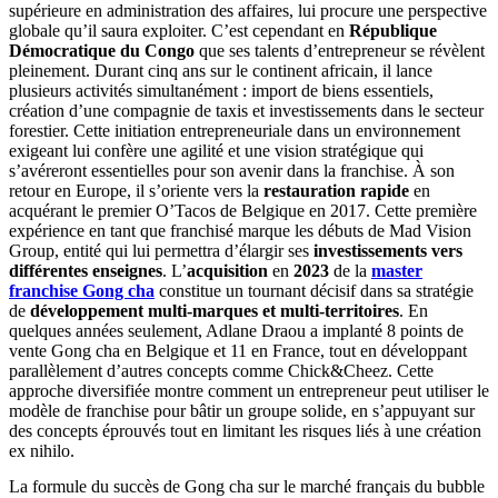
supérieure en administration des affaires, lui procure une perspective
globale qu’il saura exploiter. C’est cependant en
République
Démocratique du Congo
que ses talents d’entrepreneur se révèlent
pleinement. Durant cinq ans sur le continent africain, il lance
plusieurs activités simultanément : import de biens essentiels,
création d’une compagnie de taxis et investissements dans le secteur
forestier. Cette initiation entrepreneuriale dans un environnement
exigeant lui confère une agilité et une vision stratégique qui
s’avéreront essentielles pour son avenir dans la franchise. À son
retour en Europe, il s’oriente vers la
restauration rapide
en
acquérant le premier O’Tacos de Belgique en 2017. Cette première
expérience en tant que franchisé marque les débuts de Mad Vision
Group, entité qui lui permettra d’élargir ses
investissements vers
différentes enseignes
. L’
acquisition
en
2023
de la
master
franchise Gong cha
constitue un tournant décisif dans sa stratégie
de
développement multi-marques et multi-territoires
. En
quelques années seulement, Adlane Draou a implanté 8 points de
vente Gong cha en Belgique et 11 en France, tout en développant
parallèlement d’autres concepts comme Chick&Cheez. Cette
approche diversifiée montre comment un entrepreneur peut utiliser le
modèle de franchise pour bâtir un groupe solide, en s’appuyant sur
des concepts éprouvés tout en limitant les risques liés à une création
ex nihilo.
La formule du succès de Gong cha sur le marché français du bubble