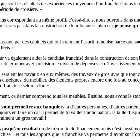
ue sont les résultats des expériences moyennes d’un franchisé dans le r
période de croisière. »
ns correspondant au même profil, c’est-à-dire si nous ouvrons dans une 
misçons pas dans la construction de leur business plan car
je pense qu’
ssage par des cabinets qui ont vraiment l’esprit franchise parce que
sou
ntrée.
»
r va également aider le candidat franchisé dans la construction de son b
t déterminer avec précision le niveau de dépenses et d’investissement né
que seraient les travaux en eux-mêmes, des travaux de gros uvre que tout c
enseignes, du mobilier, des éléments propres encore une fois au concept
u franchisé selon la loi. »
ement, ce dernier comprend tous les meubles. Ensuite, nous avons le sto
i vont permettre aux banquiers,
à d’autres personnes, d’autres partena
ours en faire un car il permet de travailler l’anticipation, la taille d’équ
raiment un gros travail !
es jusqu’au résultat
ou de trésorerie de financement mais c’est aussi mo
ise – et tous les apports que la franchise va permettre d’avoir sur l’obte