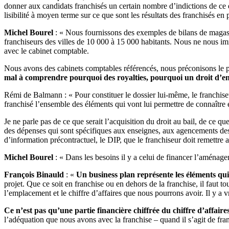
donner aux candidats franchisés un certain nombre d’indictions de ce q
lisibilité à moyen terme sur ce que sont les résultats des franchisés en 
Michel Bourel
: « Nous fournissons des exemples de bilans de magasi
franchiseurs des villes de 10 000 à 15 000 habitants. Nous ne nous im
avec le cabinet comptable.
Nous avons des cabinets comptables référencés, nous préconisons le pa
mal à comprendre pourquoi des royalties, pourquoi un droit d’e
Rémi de Balmann : « Pour constituer le dossier lui-même, le franchiseu
franchisé l’ensemble des éléments qui vont lui permettre de connaître e
Je ne parle pas de ce que serait l’acquisition du droit au bail, de ce 
des dépenses qui sont spécifiques aux enseignes, aux agencements des 
d’information précontractuel, le DIP, que le franchiseur doit remettre a
Michel Bourel
: « Dans les besoins il y a celui de financer l’aménag
François Binauld
: «
Un business plan représente les éléments qu
projet.
Que ce soit en franchise ou en dehors de la franchise, il faut touj
l’emplacement et le chiffre d’affaires que nous pourrons avoir. Il y a v
Ce n’est pas qu’une partie financière chiffrée du chiffre d’affair
l’adéquation que nous avons avec la franchise – quand il s’agit de franch