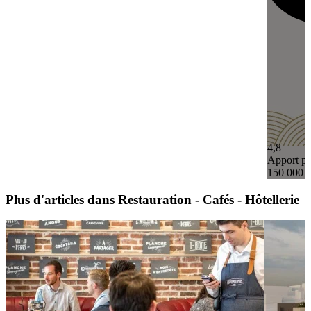
4,8
Apport pe
150 000 
Plus d'articles dans Restauration - Cafés - Hôtellerie