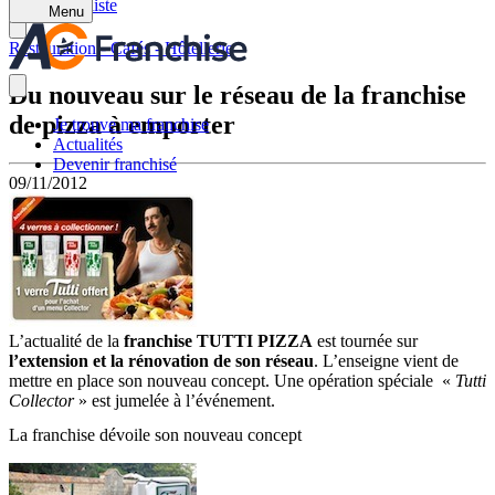
Retour à la liste
Menu
Restauration - Cafés - Hôtellerie
Du nouveau sur le réseau de la franchise
de pizza à emporter
Je trouve ma franchise
Actualités
Devenir franchisé
09/11/2012
L’actualité de la
franchise TUTTI PIZZA
est tournée sur
l’extension et la rénovation de son réseau
. L’enseigne vient de
mettre en place son nouveau concept. Une opération spéciale «
Tutti
Collector
» est jumelée à l’événement.
La franchise dévoile son nouveau concept