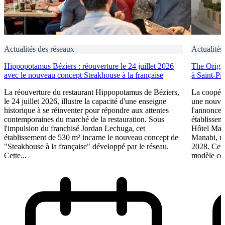
Actualités des réseaux
Actualités
Hippopotamus Béziers : réouverture le 24 juillet 2026
The Origin
avec le nouveau concept Steakhouse à la française
à Saint-Pi
La réouverture du restaurant Hippopotamus de Béziers,
La coopéra
le 24 juillet 2026, illustre la capacité d'une enseigne
une nouve
historique à se réinventer pour répondre aux attentes
l'annonce 
contemporaines du marché de la restauration. Sous
établissem
l'impulsion du franchisé Jordan Lechuga, cet
Hôtel Mana
établissement de 530 m² incarne le nouveau concept de
Manabi, rej
"Steakhouse à la française" développé par le réseau.
2028. Cett
Cette...
modèle coo