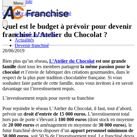
Retour à la liste
Menu
Commerce alimentaire de proximité
Quel est le budget à prévoir pour devenir
franchisé L’Atelier du Chocolat ?
Je trouve ma franchise
Actualités
Devenir franchisé
20/06/2019
Bien plus qu’un réseau
,
L’Atelier du Chocolat
est une grande
famille
dont tous les membres partagent
la même passion pour le
chocolat
et l’envie de fabriquer des créations gourmandes, dans le
respect de la plus pure tradition chocolatière française. Si vous
souhaitez faire partie de cette famille, nous vous invitons à en savoir
davantage sur l’investissement requis.
L’investissement requis pour ouvrir sa franchise
Pour rejoindre le réseau L’Atelier du Chocolat, il faut, tout d’abord,
prévoir un
droit d’entrée de 15 000 euros.
L’investissement total
hors pas de porte s’élevant à
100 000 euros
(dont stock en moyenne
de
20 000 euros
et aménagement en moyenne de
30 000 euros
), le
futur franchisé devra disposer d’un
apport personnel minimum de
50 000 euros
, soit 50 % de l’investissement total. Le franchisé devra