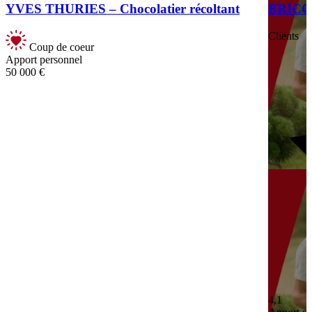
YVES THURIES – Chocolatier récoltant
BRIC
Clients
Coup de coeur
Apport personnel
50 000 €
4,1