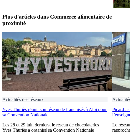
Apport pe
100 000 
Plus d'articles dans Commerce alimentaire de
proximité
Actualités des réseaux
Actualités
Yves Thuriès réunit son réseau de franchisés à Albi pour
Picard : s
sa Convention Nationale
l’enseigne 
Les 28 et 29 juin derniers, le réseau de chocolateries
Le réseau 
Yves Thuriès a organisé sa Convention Nationale
rapproche 